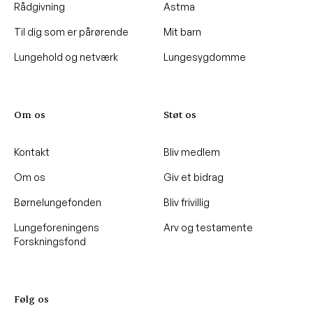
Rådgivning
Astma
Til dig som er pårørende
Mit barn
Lungehold og netværk
Lungesygdomme
Om os
Støt os
Kontakt
Bliv medlem
Om os
Giv et bidrag
Børnelungefonden
Bliv frivillig
Lungeforeningens
Arv og testamente
Forskningsfond
Følg os