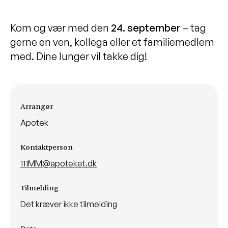
Kom og vær med den
24
.
september
– tag
gerne en ven, kollega eller et familiemedlem
med. Dine lunger vil takke dig!
Arrangementsinformationer
Arrangør
Apotek
Kontaktperson
111MM@apoteket.dk
Tilmelding
Det kræver ikke tilmelding