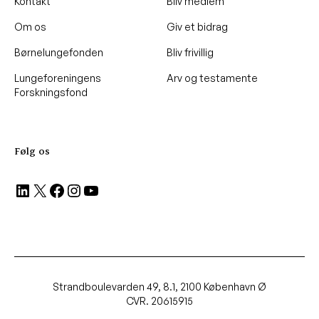
Kontakt
Bliv medlem
Om os
Giv et bidrag
Børnelungefonden
Bliv frivillig
Lungeforeningens
Arv og testamente
Forskningsfond
Følg os
LinkedIn
X
Facebook
Instagram
YouTube
Strandboulevarden 49, 8.1, 2100 København Ø
CVR. 20615915