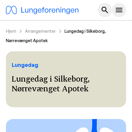
Hoved m
search
menu
chevron_right
chevron_right
Hjem
Arrangementer
Lungedag i Silkeborg,
Nørrevænget Apotek
Lungedag
Lungedag i Silkeborg,
Nørrevænget Apotek