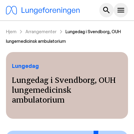
Hoved m
search
menu
chevron_right
chevron_right
Hjem
Arrangementer
Lungedag i Svendborg, OUH
lungemedicinsk ambulatorium
Lungedag
Lungedag i Svendborg, OUH
lungemedicinsk
ambulatorium