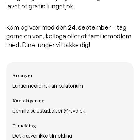
lavet et gratis lungetjek.
Kom og vær med den
24
.
september
– tag
gerne en ven, kollega eller et familiemedlem
med. Dine lunger vil takke dig!
Arrangementsinformationer
Arrangør
Lungemedicinsk ambulatorium
Kontaktperson
pernille.sulestad.olsen@rsyd.dk
Tilmelding
Det kræver ikke tilmelding