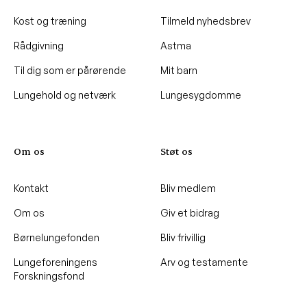
Kost og træning
Tilmeld nyhedsbrev
Rådgivning
Astma
Til dig som er pårørende
Mit barn
Lungehold og netværk
Lungesygdomme
Om os
Støt os
Kontakt
Bliv medlem
Om os
Giv et bidrag
Børnelungefonden
Bliv frivillig
Lungeforeningens
Arv og testamente
Forskningsfond