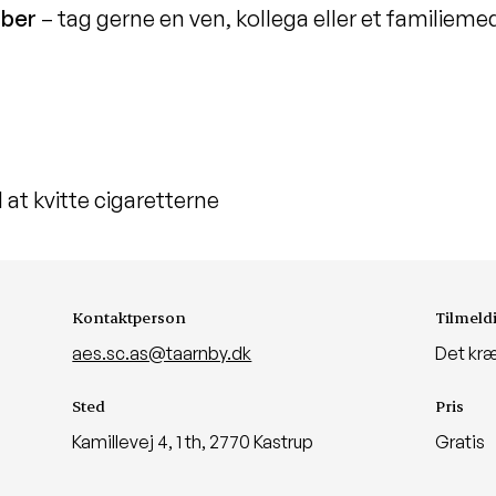
ber
– tag gerne en ven, kollega eller et familieme
 at kvitte cigaretterne
Kontaktperson
Tilmeld
aes.sc.as@taarnby.dk
Det kræ
Sted
Pris
Kamillevej 4, 1 th, 2770 Kastrup
Gratis