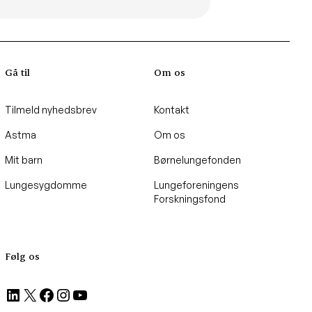
Gå til
Om os
Tilmeld nyhedsbrev
Kontakt
Astma
Om os
Mit barn
Børnelungefonden
Lungesygdomme
Lungeforeningens
Forskningsfond
Følg os
LinkedIn
X
Facebook
Instagram
YouTube