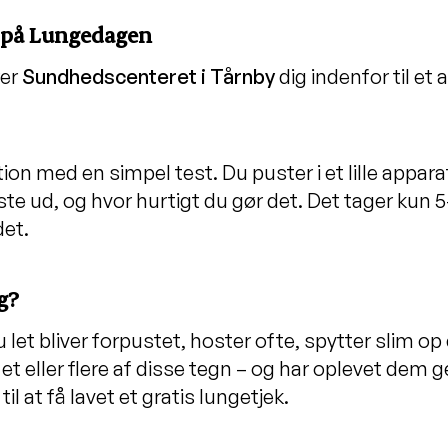
r på Lungedagen
rer
Sundhedscenteret i Tårnby
dig indenfor til 
ion med en simpel test. Du puster i et lille appar
te ud, og hvor hurtigt du gør det. Det tager kun 5-
det.
g?
 let bliver forpustet, hoster ofte, spytter slim o
t eller flere af disse tegn – og har oplevet dem 
 at få lavet et gratis lungetjek.