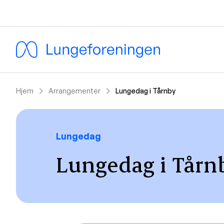
chevron_right
chevron_right
Hjem
Arrangementer
Lungedag i Tårnby
Lungedag
Lungedag i Tårn