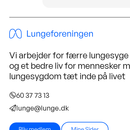
Vi arbejder for færre lungesyge
og et bedre liv for mennesker 
lungesygdom tæt inde på livet
60 37 73 13
lunge@lunge.dk
Bliv medlem
Mine Sider