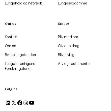
Lungehold og netværk
Lungesygdomme
Om os
Støt os
Kontakt
Bliv medlem
Om os
Giv et bidrag
Børnelungefonden
Bliv frivillig
Lungeforeningens
Arv og testamente
Forskningsfond
Følg os
LinkedIn
X
Facebook
Instagram
YouTube