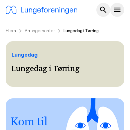
Hoved m
search
menu
chevron_right
chevron_right
Hjem
Arrangementer
Lungedag i Tørring
Lungedag
Lungedag i Tørring