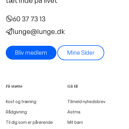
tæt inde på livet
60 37 73 13
lunge@lunge.dk
Bliv medlem
Mine Sider
Få støtte
Gå til
Kost og træning
Tilmeld nyhedsbrev
Rådgivning
Astma
Til dig som er pårørende
Mit barn