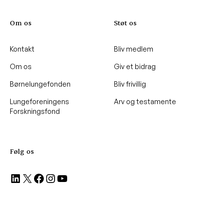
Om os
Støt os
Kontakt
Bliv medlem
Om os
Giv et bidrag
Børnelungefonden
Bliv frivillig
Lungeforeningens
Arv og testamente
Forskningsfond
Følg os
LinkedIn
X
Facebook
Instagram
YouTube