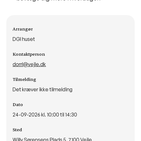
Arrangementsinformationer
Arrangør
DGI huset
Kontaktperson
dorrl@vejle.dk
Tilmelding
Det kræver ikke tilmelding
Dato
24-09-2026 kl. 10:00 til 14:30
Sted
Willy Sørensens Plads 5, 7100 Vejle