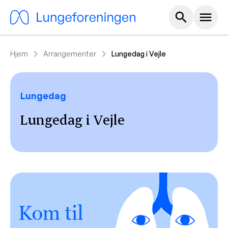
Hoved m
search
menu
chevron_right
chevron_right
Hjem
Arrangementer
Lungedag i Vejle
Lungedag
Lungedag i Vejle