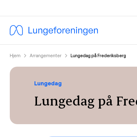
chevron_right
chevron_right
Hjem
Arrangementer
Lungedag på Frederiksberg
Lungedag
Lungedag på Fre