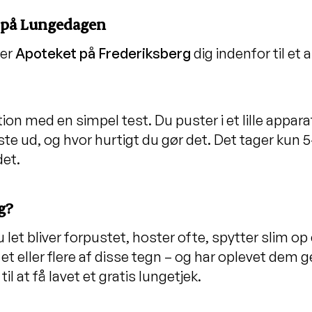
r på Lungedagen
rer
Apoteket på Frederiksberg
dig indenfor til e
ion med en simpel test. Du puster i et lille appar
te ud, og hvor hurtigt du gør det. Det tager kun 5-
det.
g?
 let bliver forpustet, hoster ofte, spytter slim o
t eller flere af disse tegn – og har oplevet dem 
 at få lavet et gratis lungetjek.