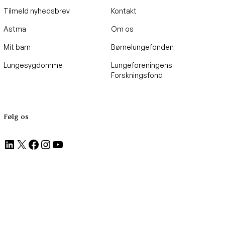
Tilmeld nyhedsbrev
Kontakt
Astma
Om os
Mit barn
Børnelungefonden
Lungesygdomme
Lungeforeningens
Forskningsfond
Følg os
LinkedIn
X
Facebook
Instagram
YouTube