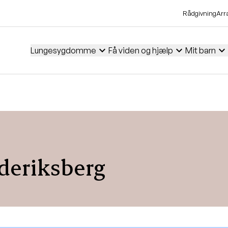
Rådgivning
Arr
expand_more
expand_more
expand_more
Lungesygdomme
Få viden og hjælp
Mit barn
deriksberg