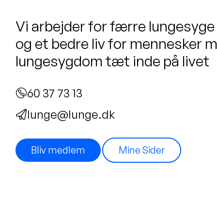
Vi arbejder for færre lungesyge
og et bedre liv for mennesker 
lungesygdom tæt inde på livet
60 37 73 13
lunge@lunge.dk
Bliv medlem
Mine Sider