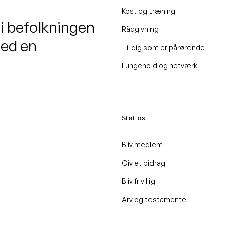
Kost og træning
 i befolkningen
Rådgivning
med en
Til dig som er pårørende
Lungehold og netværk
Støt os
Bliv medlem
Giv et bidrag
Bliv frivillig
Arv og testamente