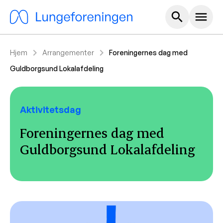
Hoved m
search
menu
chevron_right
chevron_right
Hjem
Arrangementer
Foreningernes dag med
Guldborgsund Lokalafdeling
Aktivitetsdag
Foreningernes dag med
Guldborgsund Lokalafdeling