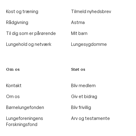
Kost og træning
Tilmeld nyhedsbrev
Rådgivning
Astma
Til dig som er pårørende
Mit barn
Lungehold og netværk
Lungesygdomme
Om os
Støt os
Kontakt
Bliv medlem
Om os
Giv et bidrag
Børnelungefonden
Bliv frivillig
Lungeforeningens
Arv og testamente
Forskningsfond