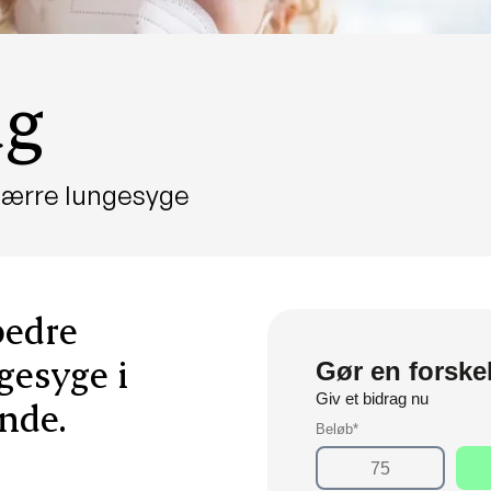
ag
 færre lungesyge
bedre
ngesyge i
nde.