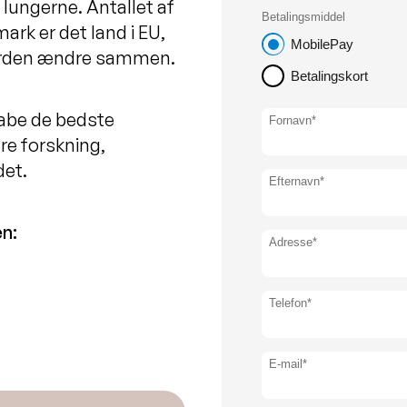
lungerne. Antallet af
rk er det land i EU,
i verden ændre sammen.
kabe de bedste
dre forskning,
det.
n: