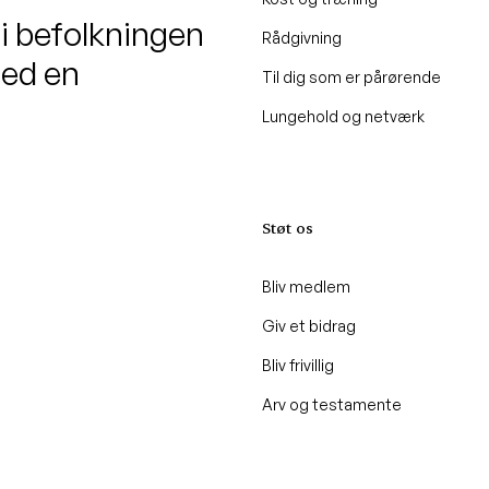
 i befolkningen
Rådgivning
med en
Til dig som er pårørende
Lungehold og netværk
Støt os
Bliv medlem
Giv et bidrag
Bliv frivillig
Arv og testamente