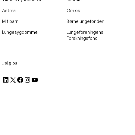
Astma
Om os
Mit barn
Børnelungefonden
Lungesygdomme
Lungeforeningens
Forskningsfond
Følg os
LinkedIn
X
Facebook
Instagram
YouTube