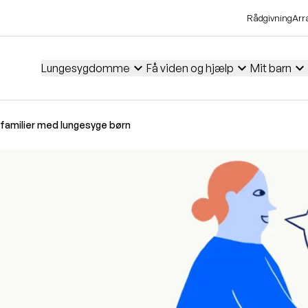
Rådgivning
Arr
expand_more
expand_more
expand_more
Lungesygdomme
Få viden og hjælp
Mit barn
l familier med lungesyge børn