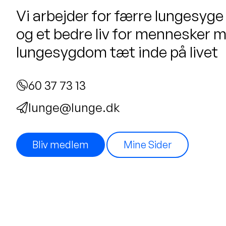
Vi arbejder for færre lungesyge
og et bedre liv for mennesker 
lungesygdom tæt inde på livet
60 37 73 13
lunge@lunge.dk
Bliv medlem
Mine Sider