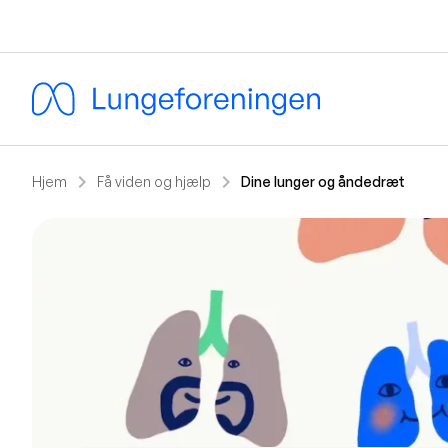
chevron_right
chevron_right
Hjem
Få viden og hjælp
Dine lunger og åndedræt