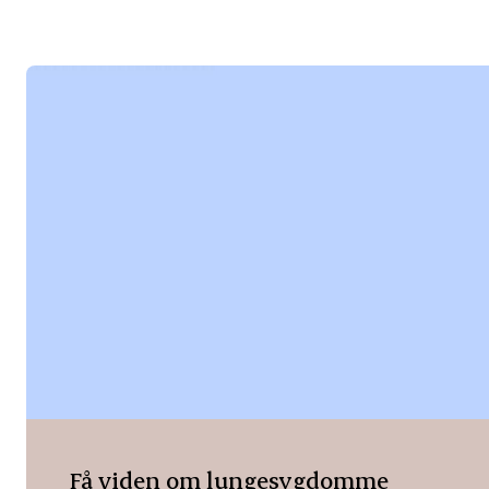
Få viden om lungesygdomme