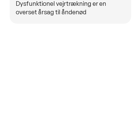
Dysfunktionel vejrtrækning er en
overset årsag til åndenød