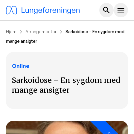
Hoved m
search
menu
chevron_right
chevron_right
Hjem
Arrangementer
Sarkoidose – En sygdom med
mange ansigter
Online
Sarkoidose – En sygdom med
mange ansigter