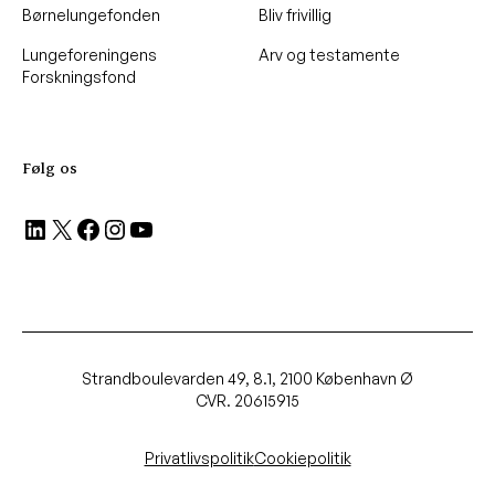
Børnelungefonden
Bliv frivillig
Lungeforeningens
Arv og testamente
Forskningsfond
Følg os
LinkedIn
X
Facebook
Instagram
YouTube
Strandboulevarden 49, 8.1, 2100 København Ø
CVR. 20615915
Privatlivspolitik
Cookiepolitik