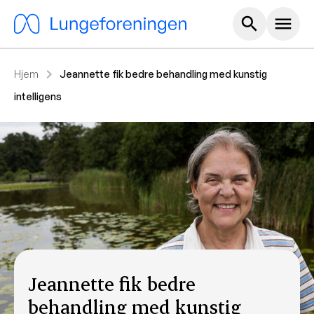
Hoved m
search
menu
chevron_right
Hjem
Jeannette fik bedre behandling med kunstig
intelligens
Jeannette fik bedre
behandling med kunstig