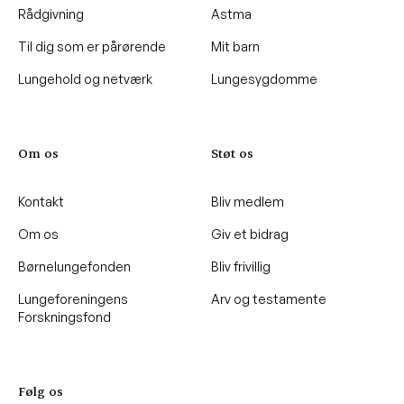
Rådgivning
Astma
Til dig som er pårørende
Mit barn
Lungehold og netværk
Lungesygdomme
Om os
Støt os
Kontakt
Bliv medlem
Om os
Giv et bidrag
Børnelungefonden
Bliv frivillig
Lungeforeningens
Arv og testamente
Forskningsfond
Følg os