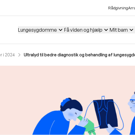
Rådgivning
Arr
expand_more
expand_more
expand_more
Lungesygdomme
Få viden og hjælp
Mit barn
chevron_right
 i 2024
Ultralyd til bedre diagnostik og behandling af lungesy