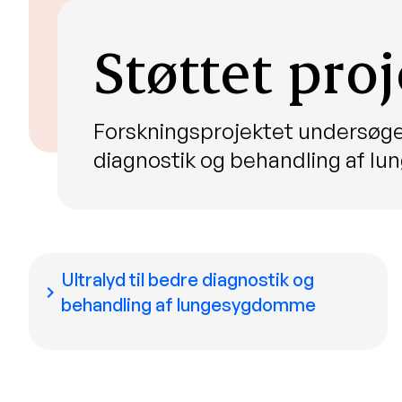
Støttet proj
Forskningsprojektet undersøge
diagnostik og behandling af 
Ultralyd til bedre diagnostik og
chevron_right
behandling af lungesygdomme