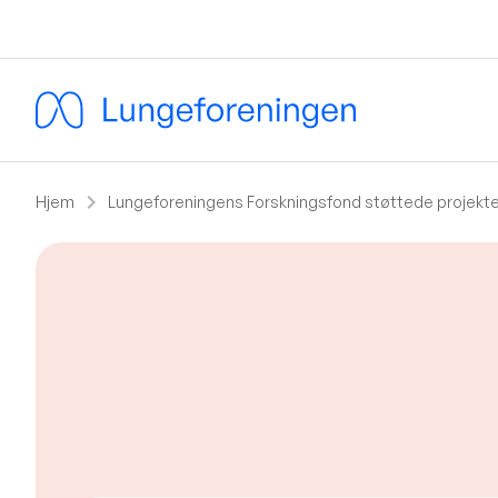
chevron_right
Hjem
Lungeforeningens Forskningsfond støttede projekter