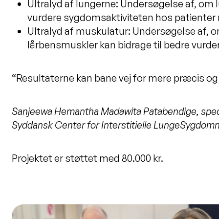
Ultralyd af lungerne: Undersøgelse af, om lu
vurdere sygdomsaktiviteten hos patienter
Ultralyd af muskulatur: Undersøgelse af, 
lårbensmuskler kan bidrage til bedre vurd
“Resultaterne kan bane vej for mere præcis o
Sanjeewa
Hemantha
Madawita
Patabendige,
s
pec
Syddansk Center for
Interstitielle
LungeSygdom
Projektet er
støttet med 80.000 kr.