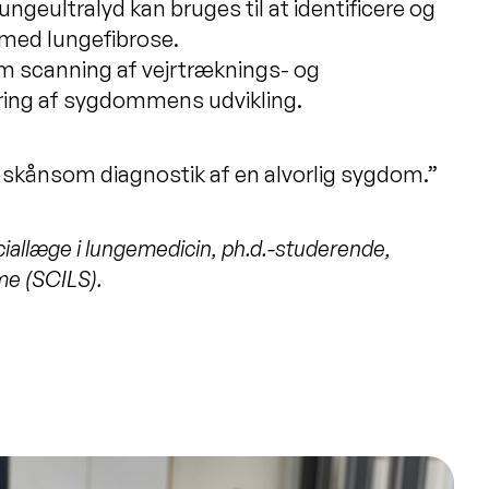
ngeultralyd kan bruges til at identificere og
 med lungefibrose.
om scanning af vejrtræknings- og
ering af sygdommens udvikling.
g skånsom diagnostik af en alvorlig sygdom
.”
iallæge i lungemedicin, ph.d.-studerende
,
me
(SCILS)
.