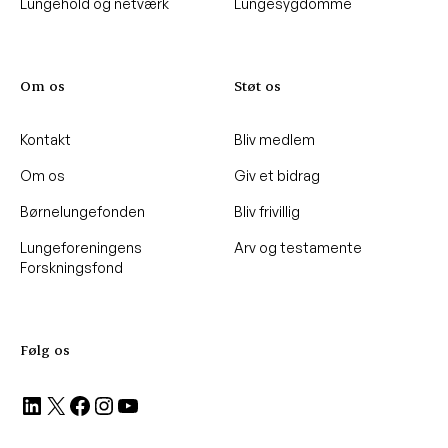
Lungehold og netværk
Lungesygdomme
Om os
Støt os
Kontakt
Bliv medlem
Om os
Giv et bidrag
Børnelungefonden
Bliv frivillig
Lungeforeningens
Arv og testamente
Forskningsfond
Følg os
LinkedIn
X
Facebook
Instagram
YouTube