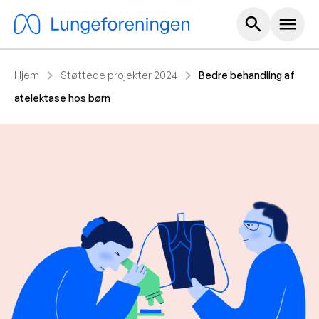
Hoved m
search
menu
chevron_right
chevron_right
Hjem
Støttede projekter 2024
Bedre behandling af
atelektase hos børn