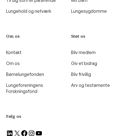
Til dig som er pårørende
Mit barn
Lungehold og netværk
Lungesygdomme
Om os
Støt os
Kontakt
Bliv medlem
Om os
Giv et bidrag
Børnelungefonden
Bliv frivillig
Lungeforeningens
Arv og testamente
Forskningsfond
Følg os
LinkedIn
X
Facebook
Instagram
YouTube