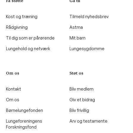
Få støtte
Gå til
Kost og træning
Tilmeld nyhedsbrev
Rådgivning
Astma
Til dig som er pårørende
Mit barn
Lungehold og netværk
Lungesygdomme
Om os
Støt os
Kontakt
Bliv medlem
Om os
Giv et bidrag
Børnelungefonden
Bliv frivillig
Lungeforeningens
Arv og testamente
Forskningsfond