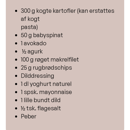
300 g kogte kartofler (kan erstattes
af kogt
pasta)
50 g babyspinat
1 avokado
½ agurk
100 g røget makrelfilet
25 g rugbrødschips
Dilddressing
1 dl yoghurt naturel
1 spsk. mayonnaise
1 lille bundt dild
½ tsk. flagesalt
Peber