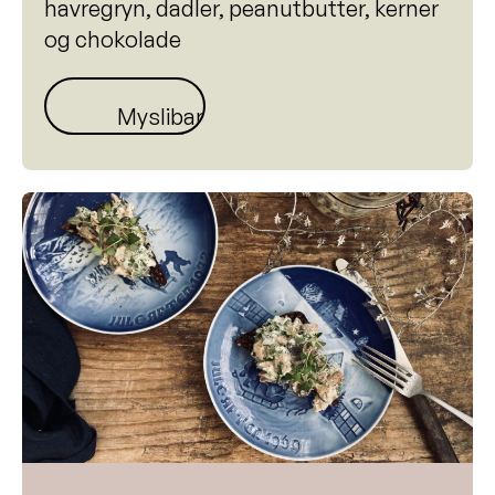
havregryn, dadler, peanutbutter, kerner
Madbrød med gulerødder og kerner
og chokolade
Picnic Bowl
Myslibar
Grøn quiche
Frikadeller med kålsalat
Vegetarisk tagine
Kagefigurer
Gulerodssuppe