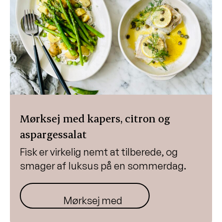
Kyllingesalat med svampe og sprød
grønkål
Hjemmelavede myslibar
Mørksej med kapers, citron og
aspargessalat
Fyldig frokostbowl
Tomatsalat
Mørksej med kapers, citron og
Bærkage med guf
aspargessalat
Gulerodssuppe med æbler
Fisk er virkelig nemt at tilberede, og
Shakshuka med æg, bønner og fetaost
smager af luksus på en sommerdag.
Vegetarisk bolognese
Sommerpasta med flødesauce og
Mørksej med tilbehør
grønt