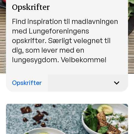
Opskrifter
Find inspiration til madlavningen
med Lungeforeningens
opskrifter. Særligt velegnet til
dig, som lever med en
lungesygdom. Velbekomme!
Opskrifter
Julegrød med krydderier og
karamelliserede æbler
Hjemmelavede proteindrikke
Fuldkornsvafler