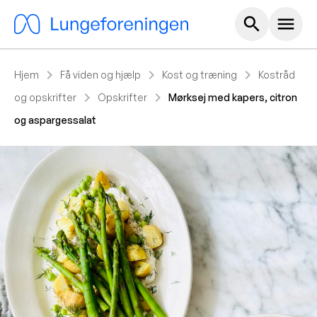
Hoved m
search
menu
chevron_right
chevron_right
chevron_right
Hjem
Få viden og hjælp
Kost og træning
Kostråd
chevron_right
chevron_right
og opskrifter
Opskrifter
Mørksej med kapers, citron
og aspargessalat