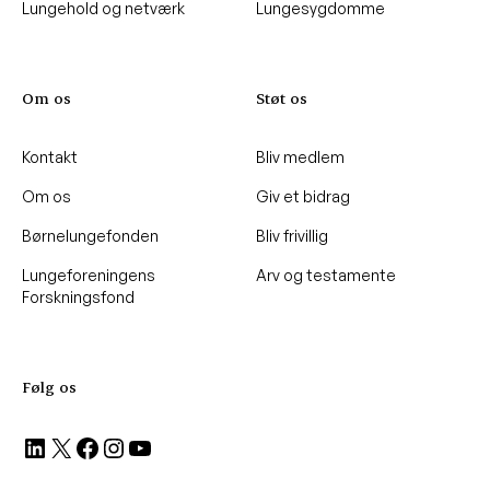
Lungehold og netværk
Lungesygdomme
Om os
Støt os
Kontakt
Bliv medlem
Om os
Giv et bidrag
Børnelungefonden
Bliv frivillig
Lungeforeningens
Arv og testamente
Forskningsfond
Følg os
LinkedIn
X
Facebook
Instagram
YouTube