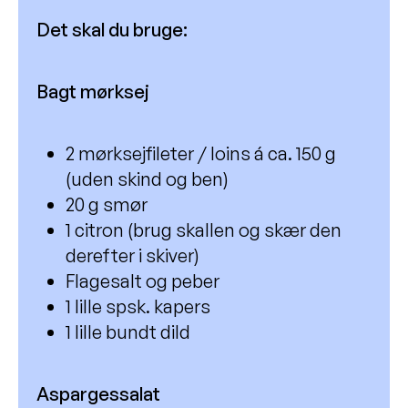
Det skal du bruge:
Bagt mørksej
2 mørksejfileter / loins á ca. 150 g
(uden skind og ben)
20 g smør
1 citron (brug skallen og skær den
derefter i skiver)
Flagesalt og peber
1 lille spsk. kapers
1 lille bundt dild
Aspargessalat