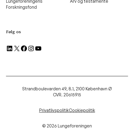
Lungeforeningens
Arv og testamente
Forskningsfond
Følg os
LinkedIn
X
Facebook
Instagram
YouTube
Strandboulevarden 49, 8.1, 2100 København Ø
CVR. 20615915
Privatlivspolitik
Cookiepolitik
© 2026 Lungeforeningen