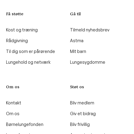
Få støtte
Gå til
Kost og træning
Tilmeld nyhedsbrev
Rådgivning
Astma
Til dig som er pårørende
Mit barn
Lungehold og netværk
Lungesygdomme
Om os
Støt os
Kontakt
Bliv medlem
Om os
Giv et bidrag
Børnelungefonden
Bliv frivillig