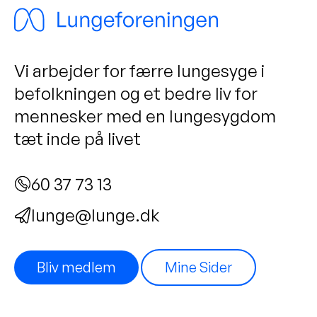
Vi arbejder for færre lungesyge i
befolkningen og et bedre liv for
mennesker med en lungesygdom
tæt inde på livet
60 37 73 13
lunge@lunge.dk
Bliv medlem
Mine Sider