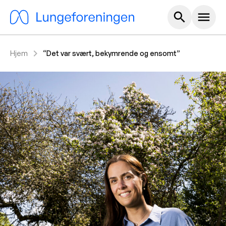
Hoved m
search
menu
chevron_right
Hjem
“Det var svært, bekymrende og ensomt”