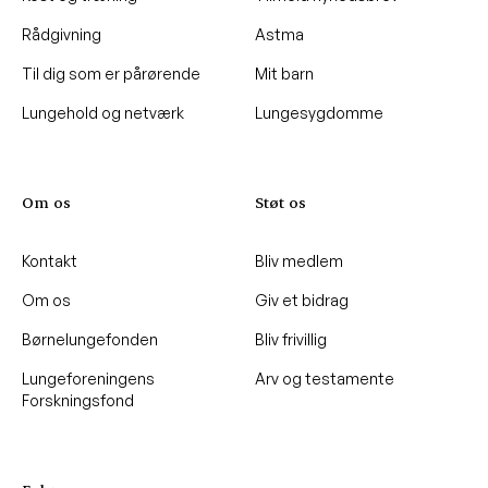
Rådgivning
Astma
Til dig som er pårørende
Mit barn
Lungehold og netværk
Lungesygdomme
Om os
Støt os
Kontakt
Bliv medlem
Om os
Giv et bidrag
Børnelungefonden
Bliv frivillig
Lungeforeningens
Arv og testamente
Forskningsfond