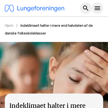
Hoved m
search
menu
chevron_right
Hjem
Indeklimaet halter i mere end halvdelen af de
danske folkeskoleklasser
Indeklimaet halter i mere