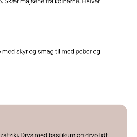
p. Skær majsene fra kolberne. Halver
rne med skyr og smag til med peber og
zatziki. Drys med basilikum og dryp lidt