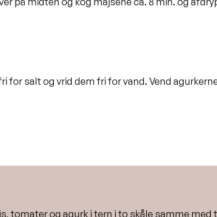
ver på midten og kog majsene ca. 8 min. og afdry
ri for salt og vrid dem fri for vand. Vend agurke
js, tomater og agurk i tern i to skåle samme med t