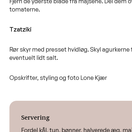
Fjern de yderste blade fra majsene. Del dem o
tomaterne.
Tzatziki
Rør skyr med presset hvidløg. Skyl agurkerne f
eventuelt lidt salt.
Opskrifter, styling og foto Lone Kjær
Servering
Fordel kål, tun, bønner, halverede æg, ma