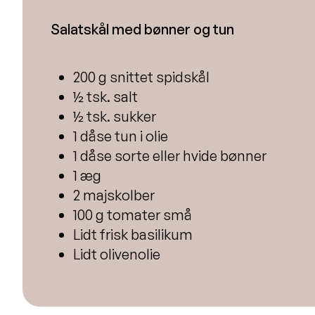
Salatskål med bønner og tun
200 g snittet spidskål
½ tsk. salt
½ tsk. sukker
1 dåse tun i olie
1 dåse sorte eller hvide bønner
1 æg
2 majskolber
100 g tomater små
Lidt frisk basilikum
Lidt olivenolie