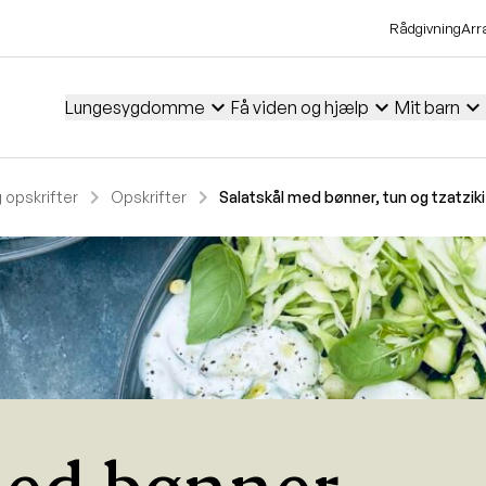
Rådgivning
Arr
expand_more
expand_more
expand_more
Lungesygdomme
Få viden og hjælp
Mit barn
chevron_right
chevron_right
 opskrifter
Opskrifter
Salatskål med bønner, tun og tzatziki
med bønner,