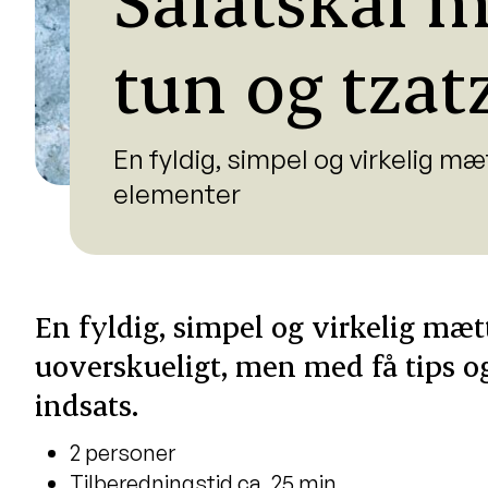
tun og tzat
En fyldig, simpel og virkelig 
elementer
En fyldig, simpel og virkelig mæt
uoverskueligt, men med få tips og
indsats.
2 personer
Tilberedningstid ca. 25 min