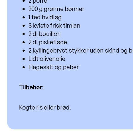
2 porre
200 g grønne bønner
1 fed hvidløg
3 kviste frisk timian
2 dl bouillon
2 dl piskefløde
2 kyllingebryst stykker uden skind og 
Lidt olivenolie
Flagesalt og peber
Tilbehør:
Kogte ris eller brød.