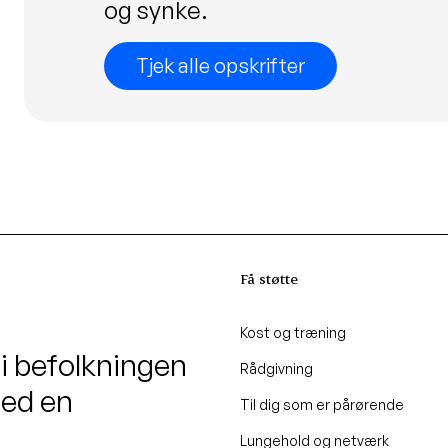
og synke.
Tjek alle opskrifter
Få støtte
Kost og træning
 i befolkningen
Rådgivning
med en
Til dig som er pårørende
Lungehold og netværk