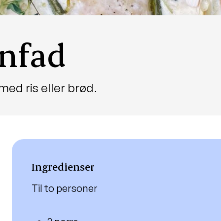
vnfad
ed ris eller brød.
Ingredienser
Til to personer