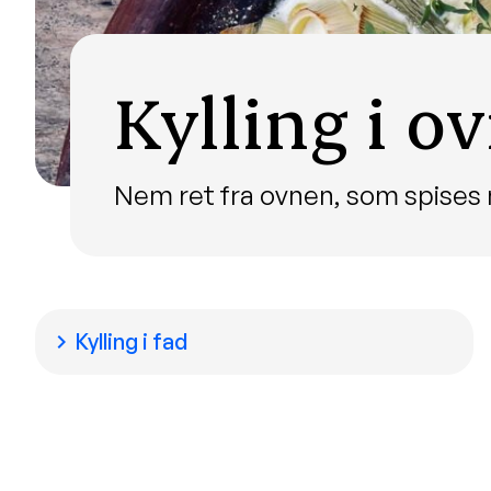
Kylling i o
Nem ret fra ovnen, som spises m
Kylling i fad
chevron_right