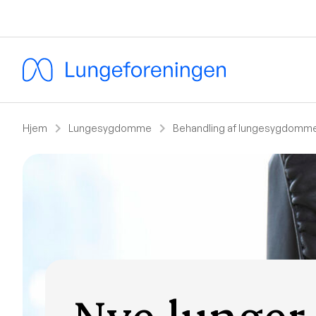
chevron_right
chevron_right
Hjem
Lungesygdomme
Behandling af lungesygdomm
Nye lunger 