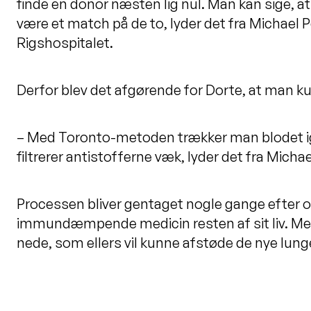
finde en donor næsten lig nul. Man kan sige, a
være et match på de to, lyder det fra Michael P
Rigshospitalet.
Derfor blev det afgørende for Dorte, at man k
– Med Toronto-metoden trækker man blodet i
filtrerer antistofferne væk, lyder det fra Micha
Processen bliver gentaget nogle gange efter 
immundæmpende medicin resten af sit liv. Med
nede, som ellers vil kunne afstøde de nye lunge