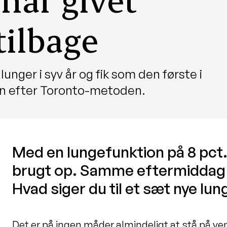
tilbage
lunger i syv år og fik som den første i
on efter Toronto-metoden.
Med en lungefunktion på 8 pct
brugt op. Samme eftermiddag 
Hvad siger du til et sæt nye lun
Det er på ingen måder almindeligt at stå på vent