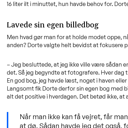
16 liter ilt i minuttet, hun havde behov for. Dort
Lavede sin egen billedbog
Men hvad gør man for at holde modet oppe, n
anden? Dorte valgte helt bevidst at fokusere på
– Jeg besluttede, at jeg ikke ville være sådan e
det. Så jeg begyndte at fotografere. Hver dag to
En god bog, jeg havde læst, noget i haven eller
Langsomt fik Dorte derfor sin egen bog med bi
alt det positive i hverdagen. Det betød ikke, at 
Når man ikke kan få vejret, får ma
at dø. Sådan havde jeg det også, f