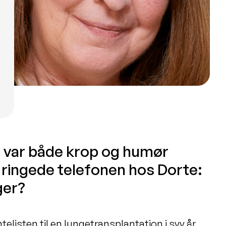
. var både krop og humør
ringede telefonen hos Dorte:
ger?
elisten til en lungetransplantation i syv år.