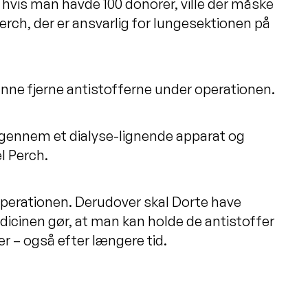
t hvis man havde 100 donorer, ville der måske
erch, der er ansvarlig for lungesektionen på
unne fjerne antistofferne under operationen.
gennem et dialyse-lignende apparat og
el Perch.
operationen. Derudover skal Dorte have
icinen gør, at man kan holde de antistoffer
r – også efter længere tid.