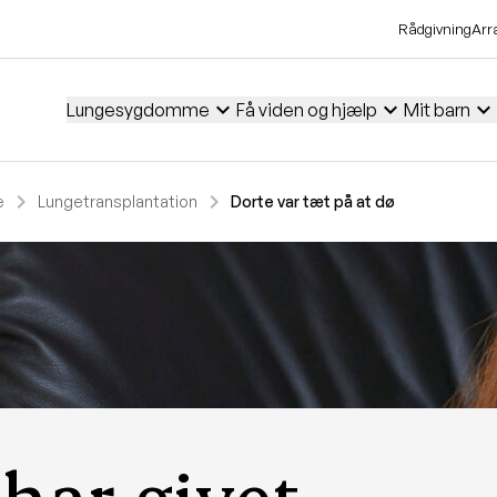
Rådgivning
Arr
expand_more
expand_more
expand_more
Lungesygdomme
Få viden og hjælp
Mit barn
chevron_right
chevron_right
e
Lungetransplantation
Dorte var tæt på at dø
har givet