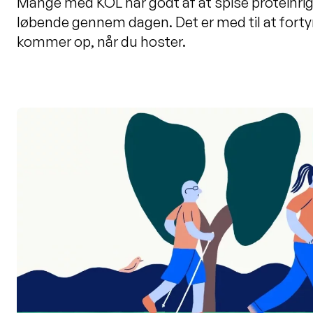
Mange med KOL har godt af at spise proteinrig
løbende gennem dagen. Det er med til at fortyn
kommer op, når du hoster.