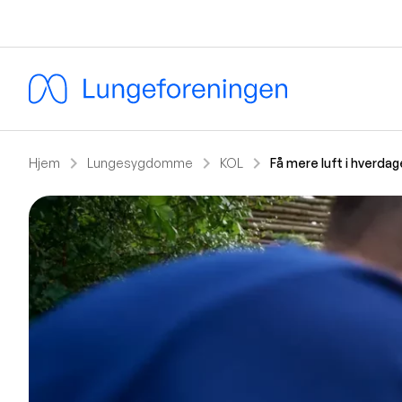
chevron_right
chevron_right
chevron_right
Hjem
Lungesygdomme
KOL
Få mere luft i hverda