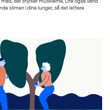
 mad, der styrker musklerne. Drik også vand
de slimen i dine lunger, så det lettere