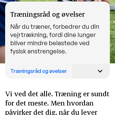
Træningsråd og øvelser
Når du træner, forbedrer du din
vejrtrækning, fordi dine lunger
bliver mindre belastede ved
fysisk anstrengelse.
Træningsråd og øvelser
Hvordan påvirker træning din
lungefunktion?
Vi ved det alle. Træning er sundt
Onlinetræning virker
for det meste. Men hvordan
Mikrovaner styrker din træning
påvirker det dig, når du lever