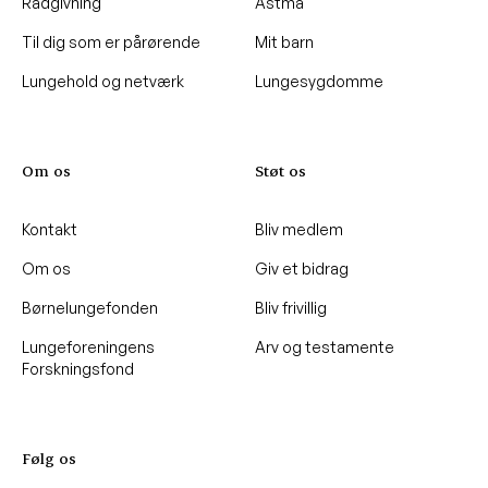
Rådgivning
Astma
Til dig som er pårørende
Mit barn
Lungehold og netværk
Lungesygdomme
Om os
Støt os
Kontakt
Bliv medlem
Om os
Giv et bidrag
Børnelungefonden
Bliv frivillig
Lungeforeningens
Arv og testamente
Forskningsfond
Følg os