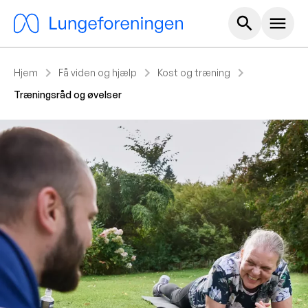
Hoved m
search
menu
chevron_right
chevron_right
chevron_right
Hjem
Få viden og hjælp
Kost og træning
Træningsråd og øvelser