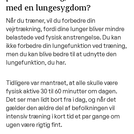
Intensiv træning dæmper symptomer
med en lungesygdom?
Træn din opmærksomhed
Når du træner, vil du forbedre din
Træningsøvelser
vejrtrækning, fordi dine lunger bliver mindre
Udendørstræning på video
belastede ved fysisk anstrengelse. Du kan
ikke forbedre din lungefunktion ved træning,
Vejrtrækningsøvelser
men du kan blive bedre til at udnytte den
Bækkenbundsøvelser
lungefunktion, du har.
Tidligere var mantraet, at alle skulle være
fysisk aktive 30 til 60 minutter om dagen.
Det ser man lidt bort fra i dag, og når det
gælder den ældre del af befolkningen vil
intensiv træning i kort tid et par gange om
ugen være rigtig fint.