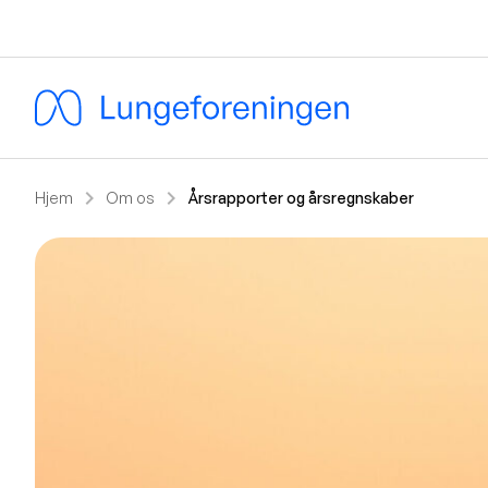
chevron_right
chevron_right
Hjem
Om os
Årsrapporter og årsregnskaber