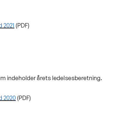
 2021
(PDF)
om indeholder årets ledelsesberetning.
d 2020
(PDF)