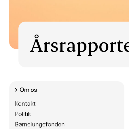
Årsrapport
Om os
chevron_right
Kontakt
Politik
Børnelungefonden