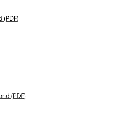
d (PDF
)
ond (PDF)