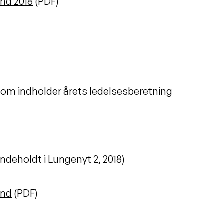
nd 2018
(PDF)
som indholder årets ledelsesberetning
indeholdt i Lungenyt 2, 2018)
ond
(PDF)