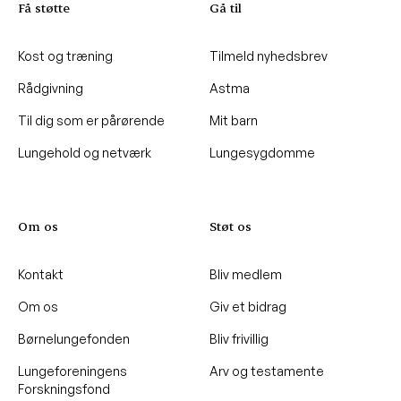
Få støtte
Gå til
Kost og træning
Tilmeld nyhedsbrev
Rådgivning
Astma
Til dig som er pårørende
Mit barn
Lungehold og netværk
Lungesygdomme
Om os
Støt os
Kontakt
Bliv medlem
Om os
Giv et bidrag
Børnelungefonden
Bliv frivillig
Lungeforeningens
Arv og testamente
Forskningsfond