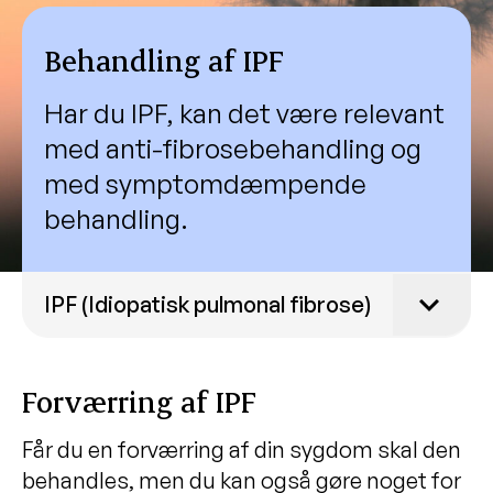
Behandling af IPF
Har du IPF, kan det være relevant
med anti-fibrosebehandling og
med symptomdæmpende
behandling.
IPF (Idiopatisk pulmonal fibrose)
Sådan stilles diagnosen
Forværring af IPF
Behandling af IPF
Behandlingsmuligheder og
Får du en forværring af din sygdom skal den
Livsstilsændringer ved IPF
behandles, men du kan også gøre noget for