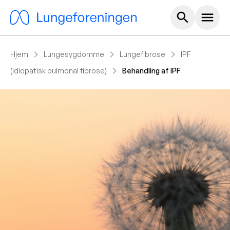
Hoved m
search
menu
chevron_right
chevron_right
chevron_right
Hjem
Lungesygdomme
Lungefibrose
IPF
chevron_right
(Idiopatisk pulmonal fibrose)
Behandling af IPF