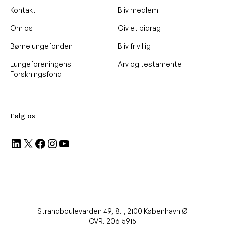
Kontakt
Bliv medlem
Om os
Giv et bidrag
Børnelungefonden
Bliv frivillig
Lungeforeningens
Arv og testamente
Forskningsfond
Følg os
LinkedIn
X
Facebook
Instagram
YouTube
Strandboulevarden 49, 8.1, 2100 København Ø
CVR. 20615915