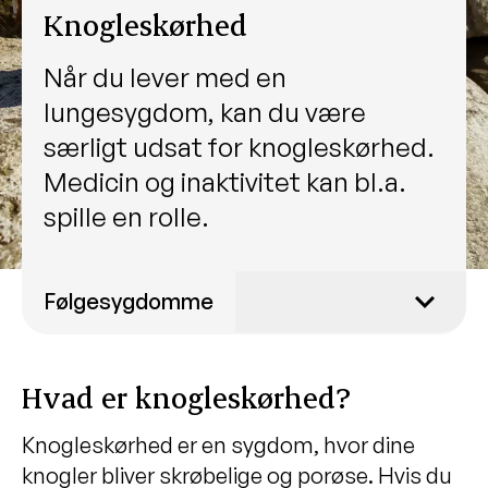
Knogleskørhed
Når du lever med en
lungesygdom, kan du være
særligt udsat for knogleskørhed.
Medicin og inaktivitet kan bl.a.
spille en rolle.
Følgesygdomme
Depression
Hvad er knogleskørhed?
Knogleskørhed
Forværring af lungesygdom
Knogleskørhed er en sygdom, hvor dine
Søvnapnø
knogler bliver skrøbelige og porøse. Hvis du