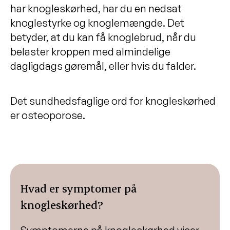
har knogleskørhed, har du en nedsat
Kronisk hjertesvigt
knoglestyrke og knoglemængde. Det
Forstørret højre hjertekammer (cor
betyder, at du kan få knoglebrud, når du
pulmonale)
belaster kroppen med almindelige
dagligdags gøremål, eller hvis du falder.
Det sundhedsfaglige ord for knogleskørhed
er osteoporose.
Hvad er symptomer på
knogleskørhed?