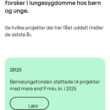
forsker i lungesygdomme hos børn
2023
og unge.
2022
2021
Se hvilke projekter der har fået uddelt midler
Team Rynkeby støtter
de sidste år.
Børnelungefonden
Støt Børnelungefonden
Livet som lungebarn
Undervisningsmateriale
2025
Søg forskningsstøtte
Børnelungefonden støttede 14 projekter
Bestyrelsen i Børnelungefonden
med mere end 9 mio. kr. i 2025
Årsrapporter
Læs mere