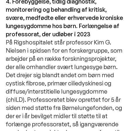
4. Forebyggelse, tidlig diagnostik,
monitorering og behandling af kritisk,
svære, medfødte eller erhvervede kroniske
lungesygdomme hos børn. Forlængelse af
professorat, der udløber i 2023
På Rigshospitalet står professor Kim G.
Nielsen i spidsen for en forskergruppe, som
arbejder på en række forskningsprojekter,
der alle omhandler svært lungesyge børn.
Det drejer sig blandt andet om børn med
cystisk fibrose, primær ciliedyskinesi og
diffuse/interstitielle lungesygdomme
(chILD). Professoratet blev oprettet for 5 år
siden med støtte fra Børnelungefonden, og
der er i år bevilget midler til støtte til at
forlænge professoratet, så igangværende