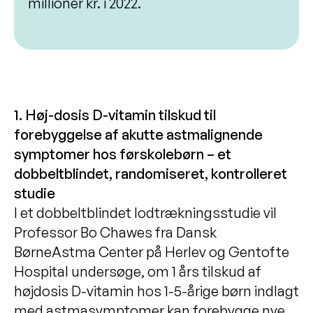
millioner kr. i 2022.
1. Høj-dosis D-vitamin tilskud til
forebyggelse af akutte astmalignende
symptomer hos førskolebørn – et
dobbeltblindet, randomiseret, kontrolleret
studie
I et dobbeltblindet lodtrækningsstudie vil
Professor Bo Chawes fra Dansk
BørneAstma Center på Herlev og Gentofte
Hospital undersøge, om 1 års tilskud af
højdosis D-vitamin hos 1-5-årige børn indlagt
med astmasymptomer kan forebygge nye