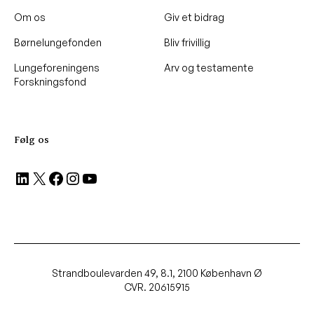
Om os
Giv et bidrag
Børnelungefonden
Bliv frivillig
Lungeforeningens
Arv og testamente
Forskningsfond
Følg os
LinkedIn
X
Facebook
Instagram
YouTube
Strandboulevarden 49, 8.1, 2100 København Ø
CVR. 20615915