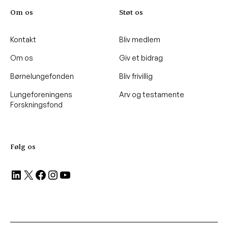
Om os
Støt os
Kontakt
Bliv medlem
Om os
Giv et bidrag
Børnelungefonden
Bliv frivillig
Lungeforeningens
Arv og testamente
Forskningsfond
Følg os
LinkedIn
X
Facebook
Instagram
YouTube