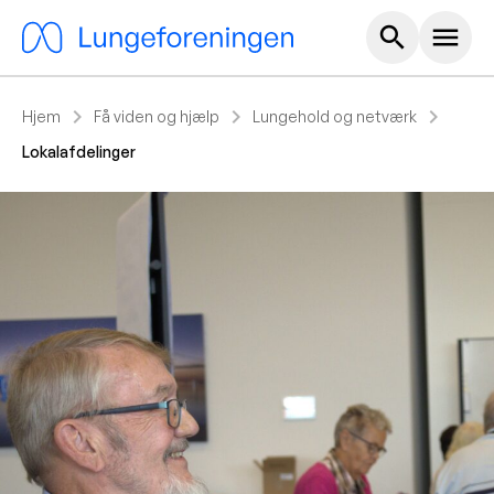
Hoved m
search
menu
chevron_right
chevron_right
chevron_right
Hjem
Få viden og hjælp
Lungehold og netværk
Lokalafdelinger