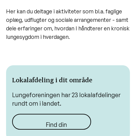
Sådan er en lokalafdeling
Her kan du deltage i aktiviteter som bl.a. faglige
organiseret
oplæg, udflugter og sociale arrangementer - samt
Bliv frivillig i en lokalafdeling
dele erfaringer om, hvordan I håndterer en kronisk
Lungecaféer
lungesygdom i hverdagen.
Lungestier
Se alle lungehold og netværk
Lokalafdeling i dit område
Lungeforeningen har 23 lokalafdelinger
rundt om i landet.
Find din lokalafdeling