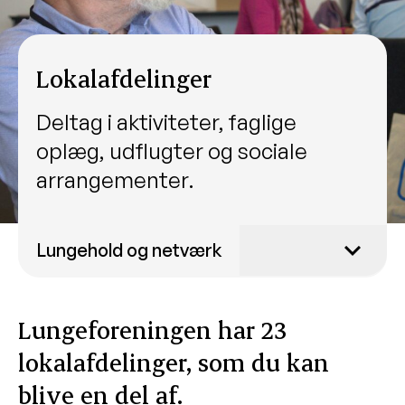
Lokalafdelinger
Deltag i aktiviteter, faglige
oplæg, udflugter og sociale
arrangementer.
Lungehold og netværk
Lungekor
Lungeforeningen har 23
Træningsnetværk
lokalafdelinger, som du kan
Lokalafdelinger
Find din lokalafdeling
blive en del af.