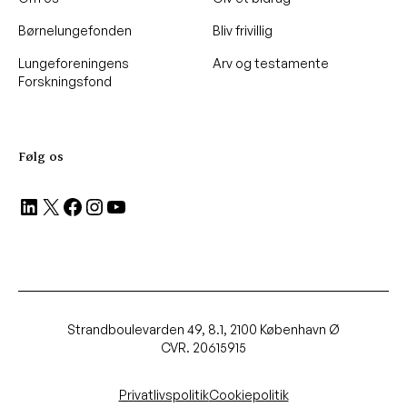
Børnelungefonden
Bliv frivillig
Lungeforeningens
Arv og testamente
Forskningsfond
Følg os
LinkedIn
X
Facebook
Instagram
YouTube
Strandboulevarden 49, 8.1, 2100 København Ø
CVR. 20615915
Privatlivspolitik
Cookiepolitik