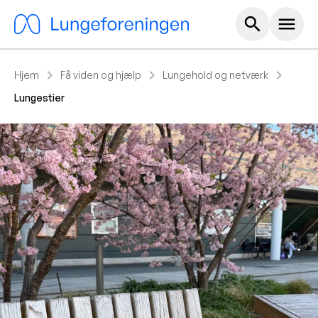
Hoved m
search
menu
chevron_right
chevron_right
chevron_right
Hjem
Få viden og hjælp
Lungehold og netværk
Lungestier