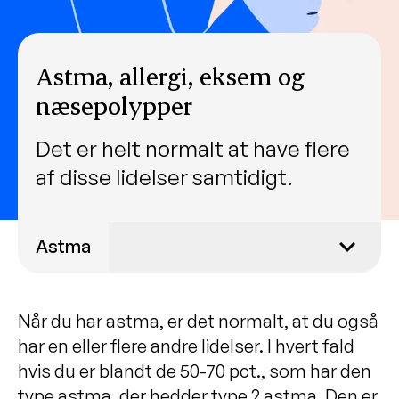
Astma, allergi, eksem og
næsepolypper
Det er helt normalt at have flere
af disse lidelser samtidigt.
Astma
Lars fik rigtig diagnose og biologisk
medicin
Når du har astma, er det normalt, at du også
har en eller flere andre lidelser. I hvert fald
Symptomer på astma
hvis du er blandt de 50-70 pct., som har den
Lene fik kontrol over sin astma
type astma, der hedder type 2 astma. Den er