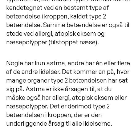
Test dig selv! Har du kontrol over din
kendetegnet ved en bestemt type af
astma?
betændelse i kroppen, kaldet type 2
Astma, allergi, eksem og næsepolypper
betændelse. Samme betændelse er også til
er forbundet
stede ved allergi, atopisk eksem og
næsepolypper (tilstoppet næse).
Hvad betyder sammenhængen?
Fortæl lægen om de andre
sygdomme for bedst behandling
Nogle har kun astma, andre har én eller flere
af de andre lidelser. Det kommer an på, hvor
Astma og allergi
mange organer type 2 betændelsen har sat
Astma og atopisk eksem
sig på. Astma er ikke årsagen til, at du
Astma og næsepolypper
måske også har allergi, atopisk eksem eller
næsepolypper. Det er derimod type 2
Undersøgelser for astma
betændelsen i kroppen, der er den
Behandling af astma
underliggende årsag til alle lidelserne.
Gode råd ved astma