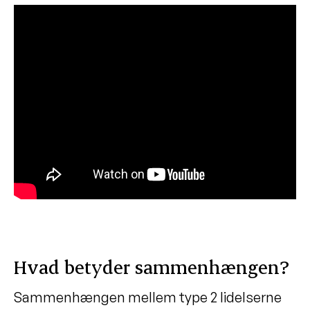
5 største myter om astma
Fortsæt med din astma-medicin, selv
om du har det godt
Astma og dysfunktionel vejrtrækning
Hvad betyder sammenhængen?
Sammenhængen mellem type 2 lidelserne