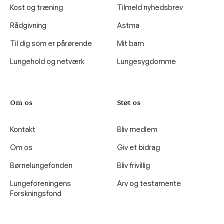
Kost og træning
Tilmeld nyhedsbrev
Rådgivning
Astma
Til dig som er pårørende
Mit barn
Lungehold og netværk
Lungesygdomme
Om os
Støt os
Kontakt
Bliv medlem
Om os
Giv et bidrag
Børnelungefonden
Bliv frivillig
Lungeforeningens
Arv og testamente
Forskningsfond