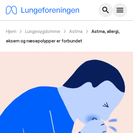
Hoved m
search
menu
chevron_right
chevron_right
chevron_right
Hjem
Lungesygdomme
Astma
Astma, allergi,
eksem og næsepolypper er forbundet