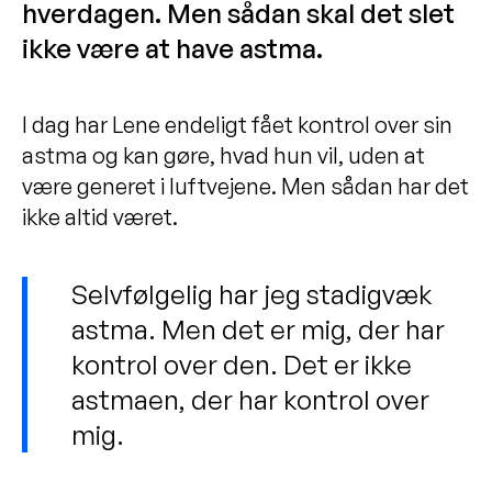
hverdagen. Men sådan skal det slet
Test dig selv! Har du kontrol over din
ikke være at have astma.
astma?
Astma, allergi, eksem og næsepolypper
er forbundet
I dag har Lene endeligt fået kontrol over sin
astma og kan gøre, hvad hun vil, uden at
Undersøgelser for astma
være generet i luftvejene. Men sådan har det
Behandling af astma
ikke altid været.
Gode råd ved astma
5 største myter om astma
Selvfølgelig har jeg stadigvæk
Fortsæt med din astma-medicin, selv
astma. Men det er mig, der har
om du har det godt
kontrol over den. Det er ikke
Astma og dysfunktionel vejrtrækning
astmaen, der har kontrol over
mig.