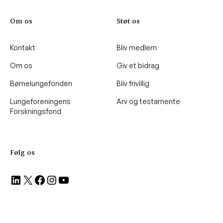
Om os
Støt os
Kontakt
Bliv medlem
Om os
Giv et bidrag
Børnelungefonden
Bliv frivillig
Lungeforeningens
Arv og testamente
Forskningsfond
Følg os
LinkedIn
X
Facebook
Instagram
YouTube