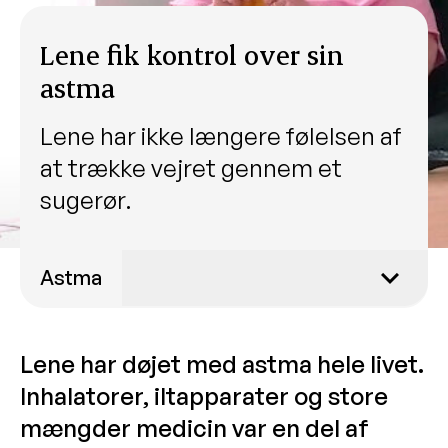
Lene fik kontrol over sin
astma
Lene har ikke længere følelsen af
at trække vejret gennem et
sugerør.
Astma
Lars fik rigtig diagnose og biologisk
medicin
Lene har døjet med astma hele livet.
Symptomer på astma
Inhalatorer, iltapparater og store
mængder medicin var en del af
Lene fik kontrol over sin astma