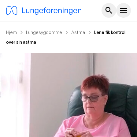
Hoved m
search
menu
chevron_right
chevron_right
chevron_right
Hjem
Lungesygdomme
Astma
Lene fik kontrol
over sin astma