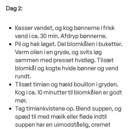
marcipan
Dag 2:
Dadelkugler
Braiseret andelår med æbler og søde
Kasser vandet, og kog bønnerne i frisk
kartofler
vand i ca. 30 min. Afdryp bønnerne.
Grønkålssalat à la creme med
Pil og hak løget. Del blomkålen i buketter.
medisterpølse
Varm olien i en gryde, og svits løg
sammen med presset hvidløg. Tilsæt
Karrysild med æg, æble og karse
blomkål og kogte hvide bønner og vend
Jordbærshake med melon
rundt.
Spinatvafler
Tilsæt timian og hæld bouillon i gryden.
Kog i ca. 10 minutter til blomkålen er godt
Müslibar
mør.
Chiagrød
Tag timiankvistene op. Blend suppen, og
Fyldig frokostbowl
spæd til med mælk eller fløde indtil
Morgenmads-æg
suppen har en uimodståelig, cremet