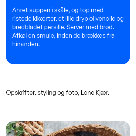
Anret suppen i skåle, og top med
ristede kikærter, et lille dryp olivenolie og
bredbladet persille. Server med brød.
Afkøl en smule, inden de brækkes fra
hinanden.
Opskrifter, styling og foto, Lone Kjær.