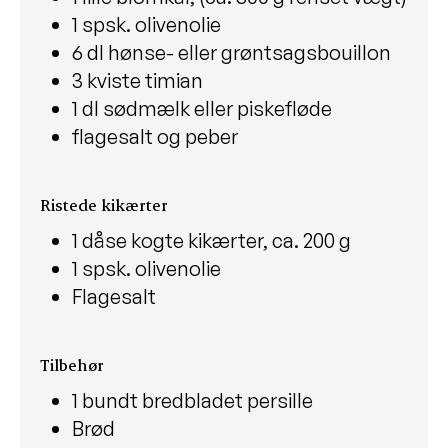
Salatskål med bønner, tun og tzatziki
1 spsk. olivenolie
Kyllingesalat med svampe og sprød
6 dl hønse- eller grøntsagsbouillon
grønkål
3 kviste timian
Hjemmelavede myslibar
1 dl sødmælk eller piskefløde
flagesalt og peber
Mørksej med kapers, citron og
aspargessalat
Fyldig frokostbowl
Ristede kikærter
Tomatsalat
1 dåse kogte kikærter, ca. 200 g
1 spsk. olivenolie
Bærkage med guf
Flagesalt
Gulerodssuppe med æbler
Shakshuka med æg, bønner og fetaost
Tilbehør
Vegetarisk bolognese
1 bundt bredbladet persille
Sommerpasta med flødesauce og
Brød