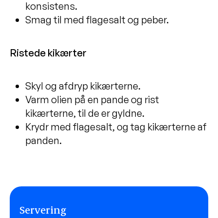
konsistens.
Kartoffel-jordskokkesuppe
Smag til med flagesalt og peber.
Madbrød med gulerødder og kerner
Picnic Bowl
Ristede kikærter
Grøn quiche
Frikadeller med kålsalat
Skyl og afdryp kikærterne.
Vegetarisk tagine
Varm olien på en pande og rist
kikærterne, til de er gyldne.
Kagefigurer
Krydr med flagesalt, og tag kikærterne af
Gulerodssuppe
panden.
Servering