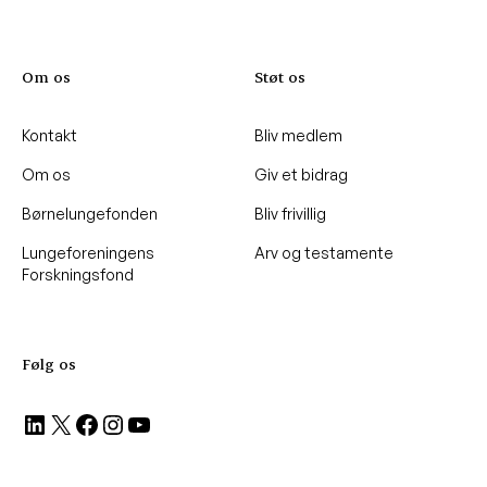
Om os
Støt os
Kontakt
Bliv medlem
Om os
Giv et bidrag
Børnelungefonden
Bliv frivillig
Lungeforeningens
Arv og testamente
Forskningsfond
Følg os
LinkedIn
X
Facebook
Instagram
YouTube