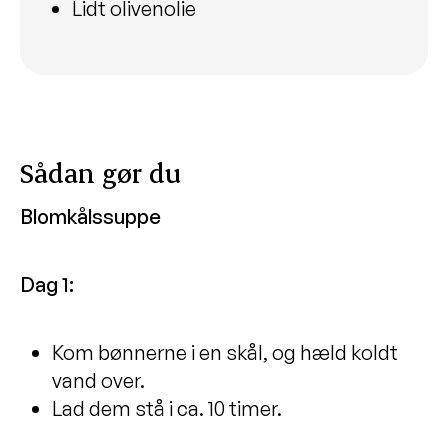
grønt
Lidt olivenolie
Linsesuppe med pærer, mandler og
creme fraiche
Hjemmelavet jordbærkoldskål med
flødeskum og chokolade
Grød med rabarberkompot
Sådan gør du
Blomkålssuppe med bønner og ristede
Blomkålssuppe
kikærter
Hummus med snackgrønt
Dag 1:
Forårs fettuccine a la frikassé
Knækbrød
Kom bønnerne i en skål, og hæld koldt
Kålsalat med laks, avokado og
vand over.
sennepsdressing
Lad dem stå i ca. 10 timer.
Fastelavnsboller med fuldkorn, æble og