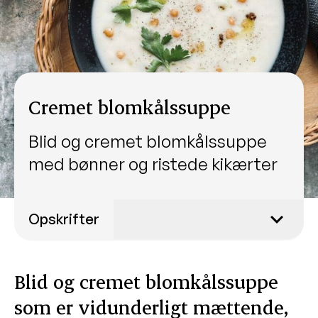
Cremet blomkålssuppe
Blid og cremet blomkålssuppe
med bønner og ristede kikærter
Opskrifter
Julegrød med krydderier og
karamelliserede æbler
Blid og cremet blomkålssuppe
Hjemmelavede proteindrikke
som er vidunderligt mættende,