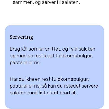
sammen, og servér til salaten.
marcipan
Dadelkugler
Braiseret andelår med æbler og søde
kartofler
Servering
Grønkålssalat à la creme med
medisterpølse
Brug kål som er snittet, og fyld salaten
Karrysild med æg, æble og karse
op med en rest kogt fuldkornsbulgur,
Jordbærshake med melon
pasta eller ris.
Spinatvafler
Müslibar
Har du ikke en rest fuldkornsbulgur,
pasta eller ris, så kan du i stedet servere
Chiagrød
salaten med lidt ristet brød til.
Fyldig frokostbowl
Morgenmads-æg