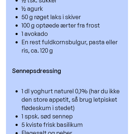
½ tsk. sukker
Salatskål med bønner, tun og tzatziki
½ agurk
Kyllingesalat med svampe og sprød
50 g røget laks i skiver
grønkål
100 g optøede ærter fra frost
Hjemmelavede myslibar
1 avokado
Mørksej med kapers, citron og
En rest fuldkornsbulgur, pasta eller
aspargessalat
ris, ca. 120 g
Fyldig frokostbowl
Sennepsdressing
Tomatsalat
Bærkage med guf
1 dl yoghurt naturel 0,1% (har du ikke
Gulerodssuppe med æbler
den store appetit, så brug letpisket
Shakshuka med æg, bønner og fetaost
flødeskum i stedet)
Vegetarisk bolognese
1 spsk. sød sennep
5 kviste frisk basilikum
Sommerpasta med flødesauce og
Flagesalt og peber