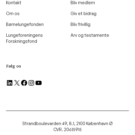
Kontakt
Bliv medlem
Om os
Giv et bidrag
Børnelungefonden
Bliv frivillig
Lungeforeningens
Arv og testamente
Forskningsfond
Følg os
LinkedIn
X
Facebook
Instagram
YouTube
Strandboulevarden 49, 8.1, 2100 København Ø
CVR. 20615915