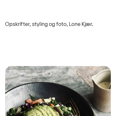
Kartoffel-jordskokkesuppe
Madbrød med gulerødder og kerner
Opskrifter, styling og foto, Lone Kjær.
Picnic Bowl
Grøn quiche
Frikadeller med kålsalat
Vegetarisk tagine
Kagefigurer
Gulerodssuppe