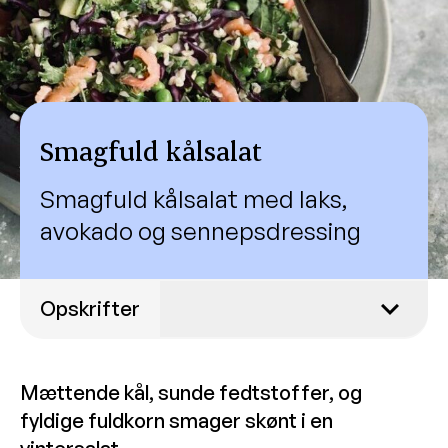
Smagfuld kålsalat
Smagfuld kålsalat med laks,
avokado og sennepsdressing
Opskrifter
Julegrød med krydderier og
karamelliserede æbler
Mættende kål, sunde fedtstoffer, og
fyldige fuldkorn smager skønt i en
Hjemmelavede proteindrikke