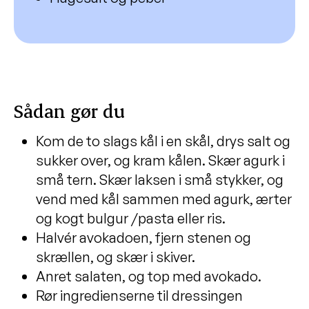
grønt
Linsesuppe med pærer, mandler og
creme fraiche
Hjemmelavet jordbærkoldskål med
flødeskum og chokolade
Sådan gør du
Grød med rabarberkompot
Blomkålssuppe med bønner og ristede
Kom de to slags kål i en skål, drys salt og
kikærter
sukker over, og kram kålen. Skær agurk i
små tern. Skær laksen i små stykker, og
Hummus med snackgrønt
vend med kål sammen med agurk, ærter
Forårs fettuccine a la frikassé
og kogt bulgur /pasta eller ris.
Knækbrød
Halvér avokadoen, fjern stenen og
Kålsalat med laks, avokado og
skrællen, og skær i skiver.
sennepsdressing
Anret salaten, og top med avokado.
Rør ingredienserne til dressingen
Fastelavnsboller med fuldkorn, æble og